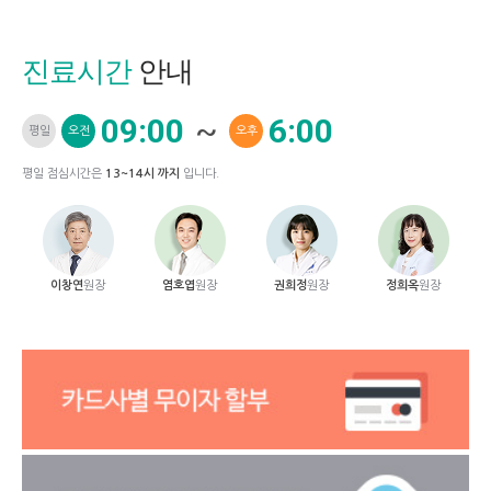
진료시간
안내
09:00
~
6:00
평일
오전
오후
평일 점심시간은
13~14시 까지
입니다.
이창연
원장
염호엽
원장
권희정
원장
정희옥
원장