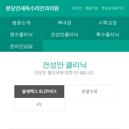
로그인
회원가입
판교점 바로가기
병원소개
백내장
시력교정
렌즈클리닉
건성안클리닉
특수클리닉
온라인상담
건성안 클리닉
건상안 클리닉에 대한 안내입니다.
블레펙스 BLEPHEX
온열치료
IPL