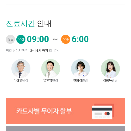
진료시간
안내
09:00
~
6:00
평일
오전
오후
평일 점심시간은
13~14시 까지
입니다.
이창연
원장
염호엽
원장
권희정
원장
정희옥
원장