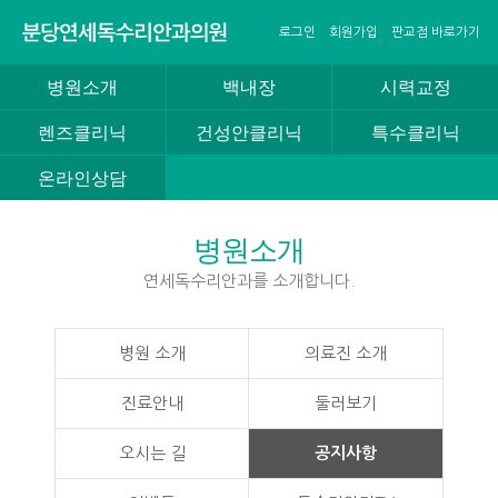
로그인
회원가입
판교점 바로가기
병원소개
백내장
시력교정
렌즈클리닉
건성안클리닉
특수클리닉
온라인상담
병원소개
연세독수리안과를 소개합니다.
병원 소개
의료진 소개
진료안내
둘러보기
오시는 길
공지사항